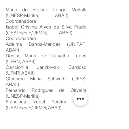
Maria do Rosário Longo Mortatti
(UNESP-Marília; ABAlf) –
Coordenadora
Isabel Cristina Alves da Silva Frade
(CEALE/FaE/UFMG; ABAlf) –
Coordenadora
Adelma Barros-Mendes (UNIFAP;
ABAlf)
Denise Maria de Carvalho Lopes
(UFRN; ABAlf)
Cancionila Janzkovski Cardoso
(UFMT; ABAlf)
Cleonara Maria Schwartz (UFES;
ABAlf)
Fernando Rodrigues de Oliveira
(UNESP-Marília)
Francisca Izabel Pereira Maciel
(CEALE/FaE/UFMG; ABAlf)
Luciana Piccoli
(FACED/UFRGS;ABAlf)
Maria Socorro do Alencar Nunes