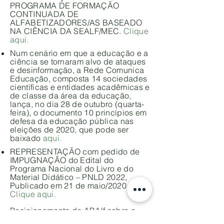
PROGRAMA DE FORMAÇÃO
CONTINUADA DE
ALFABETIZADORES/AS BASEADO
NA CIÊNCIA DA SEALF/MEC.
Clique
aqui.
Num cenário em que a educação e a
ciência se tornaram alvo de ataques
e desinformação, a Rede Comunica
Educação, composta 14 sociedades
científicas e entidades acadêmicas e
de classe da área da educação,
lança, no dia 28 de outubro (quarta-
feira), o documento 10 princípios em
defesa da educação pública nas
eleições de 2020, que pode ser
baixado
aqui.
REPRESENTAÇÃO com pedido de
IMPUGNAÇÃO do Edital do
Programa Nacional do Livro e do
Material Didático – PNLD 2022,
Publicado em 21 de maio/2020.
Clique aqui.
Posicionamento da ABAlf sobre a
reposição de aulas remotas na