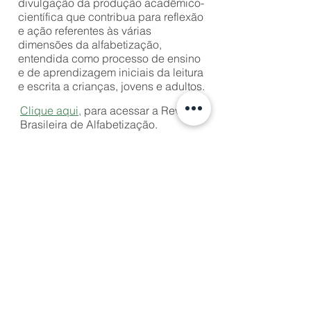
divulgação da produção acadêmico-
científica que contribua para reflexão
e ação referentes às várias
dimensões da alfabetização,
entendida como processo de ensino
e de aprendizagem iniciais da leitura
e escrita a crianças, jovens e adultos.
Clique aqui,
para acessar a Revista
Brasileira de Alfabetização.
Compartilhar
ABAlf - Associação Brasileira de Alfabetização
17.669.764
/0001-77
Av. Madre Benvenuta, 2007 | Itacorubi |
Florianópolis - SC - NAPE -
88.035-001
© Todos os Direitos Reservados - 2020.