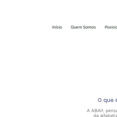
Início
Quem Somos
Posic
O que 
A ABAlf
,
pens
da alfabet