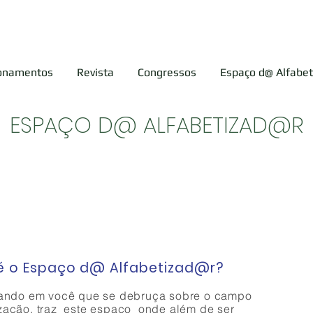
ionamentos
Revista
Congressos
Espaço d@ Alfabe
ESPAÇO D@ ALFABETIZAD@R
é o Espaço d@ Alfabetizad@r
?
ando
em você que se debruça sobre o campo
ização, traz este espaço onde além de ser