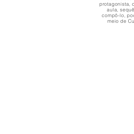
protagonista, 
aula, sequê
compô-lo, pod
meio de
Cu