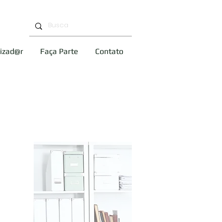
tizad@r
Faça Parte
Contato